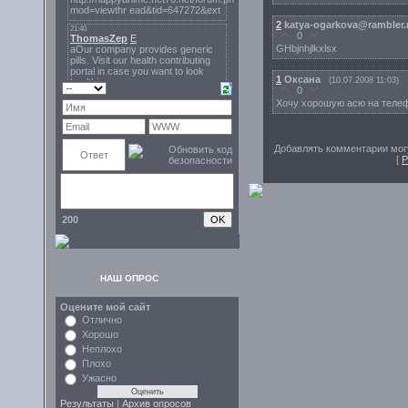
2
katya-ogarkova@rambler.
0
GHbjnhjlkxlsx
1
Оксана
(10.07.2008 11:03)
0
Хочу хорошую асю на теле
Добавлять комментарии могу
[
Р
200
НАШ ОПРОС
Оцените мой сайт
Отлично
Хорошо
Неплохо
Плохо
Ужасно
Результаты
|
Архив опросов