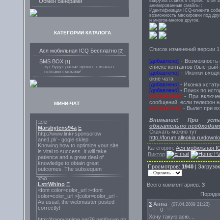
выгрузка ссылок в сервис "Мои з
Обмен банерами
анимированные смайлы ;
Идентификация ICQ-клиента собе
возможность маскировки под дру
и многое-многое другое.
КАТЕГОРИИ КАТАЛОГА
Список изменений версии 1.
Ася мобильная ICQ Бесплатно
[2]
[добавлено]
- Возможность 
SMS BOX
[1]
списке контактов (быстрый 
тут будут раные проги с свяаны с
готвыми смсками!
[добавлено]
- Иконки входя
окне чата
[добавлено]
- Иконка хстату
[добавлено]
- Поиск по исто
[исправлено]
- При включе
сообщений, если телефон н
МИНИ-ЧАТ
[исправлено]
- Вылет при в
Внимание! При уст
обязательно необходим
Скачать можно тут
http://forum.allnokia.ru/down
Категория:
Ася мобильная I
Виктор
Просмотров:
1940
| Загрузо
Всего комментариев:
3
Порядо
3
Анна
(07.04.2009 21:23)
0
Хочу такую асю....