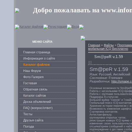
Добро пожалавать на www.infon
Каталог файлов
Регистрация
Вход
МЕНЮ САЙТА
Главная
»
Файлы
»
Программ
мобильная ICQ Бесплатно
Главная страница
Sm@peR v.1.59
Информация о сайте
[ ]
Каталог файлов
Sm@peR v.1.59
Наш Форум
Язык:
Русский, Английский
Фото Галерея
Состояние:
Freeware
Разработчик:
http://smape.
Гостевая
Основные возможности Sm@peR
Обратная связь
Работа с несколькими ICQ-проф
Работа с группами пользователе
Каталог сайтов
Поддержка X-статусов;
Большой выбор "скинов" и "смайл
Доска объявлений
Глобальный поиск ICQ-контактов;
Хранение истории переписки с в
FAQ (вопрос/ответ)
Возможность изменения шрифта в
Сортировка контактов;
Тесты
Антиспам-фильтр;
группировка открытых чатов;
Друзья сайта
регистрация номера ICQ прямо с
изменение своих пользовательск
Погода
отсылка/прием сообщений о набо
подтверждение о доставке сооб